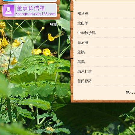
褐马鸡
北山羊
收缩
中华秋沙鸭
白肩雕
蓝鹇
黑鹳
绿尾虹雉
普氏原羚
显示： 3