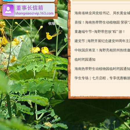
海南省林业局党组书记、局长黄金
喜报！海南热带野生动植物园 荣获“
收缩
童趣端午节~海野带您放“粽” 游！
建党节 | 海野开展纪念建党99周年
中秋国庆将至！海野亮相郑州热情
临时闭园通知
海南热带野生动植物园临时闭园通
学生专场｜七月启程，专享优惠畅