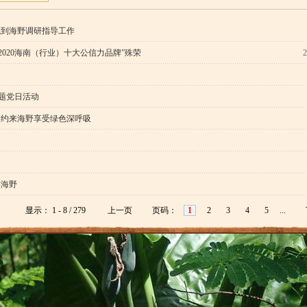
城到海野调研指导工作
2020海南（行业）十大公信力品牌”殊荣
2
主题党日活动
邀约来海野享受绿色深呼吸
知
游海野
显示： 1 - 8 / 279
上一页
页码：
1
2
3
4
5
...