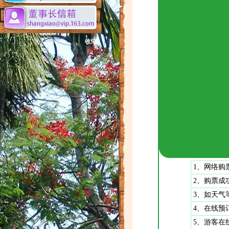
收缩
1、网络购
2、购票成
3、如天气等原
4、在线预
5、游客在