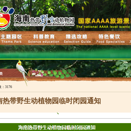
类
数：3176
南热带野生动植物园临时闭园通知