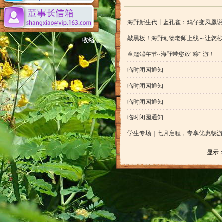
海野新生代丨蓝孔雀：鸡仔变凤凰
敲黑板！海野动物老师上线～让您
收缩
童趣端午节~海野带您放“粽” 游！
临时闭园通知
临时闭园通知
临时闭园通知
临时闭园通知
学生专场｜七月启程，专享优惠畅
显示： 3