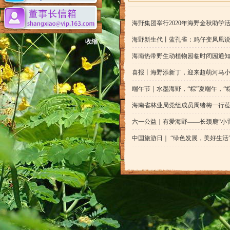
海野集团举行2020年海野金秋助学
海野新生代丨蓝孔雀：鸡仔变凤凰
收缩
海南热带野生动植物园临时闭园通
喜报丨海野添新丁，迎来超萌河马
端午节｜水墨海野，“粽”夏端午，“
海南省林业局党组成员周绪梅一行
六一公益｜有爱海野——长颈鹿“小
中国旅游日｜ “绿色发展，美好生活