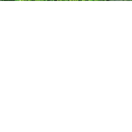
如今，这一“双向奔
法国巴黎，开展为期一
世界听到纯真的中国故
海南热带野生动植
途顺利平安，并亲手送