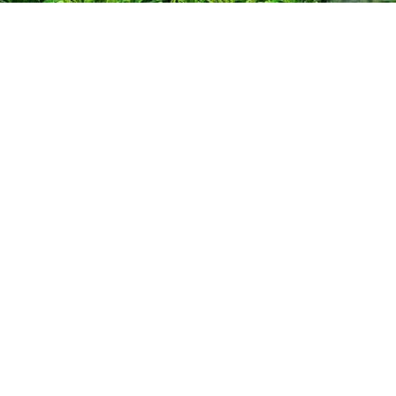
1
2017年
雉类
种。