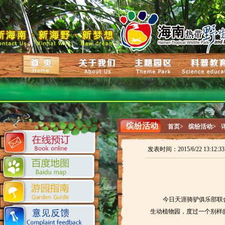
缤纷活动
首页>
缤纷活动>
发表时间：2015/6/22 13:12:
今日天涯骑驴俱乐部联
生动植物园，度过一个别样