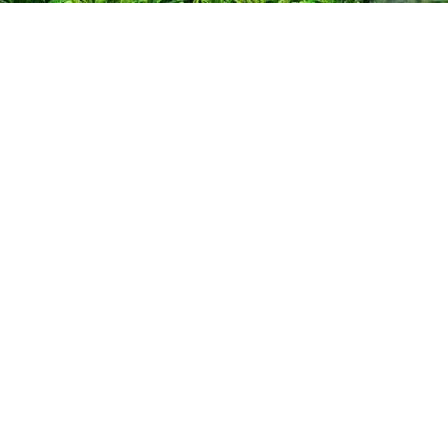
度佳节，赏明月，观美景，
秋团圆日，共贺国庆欢乐节
一、优惠活动：
1
、举家团圆休
2
、企事业单位
景区营销部。
3
、
10
月
1
日当
有“国”或“庆”